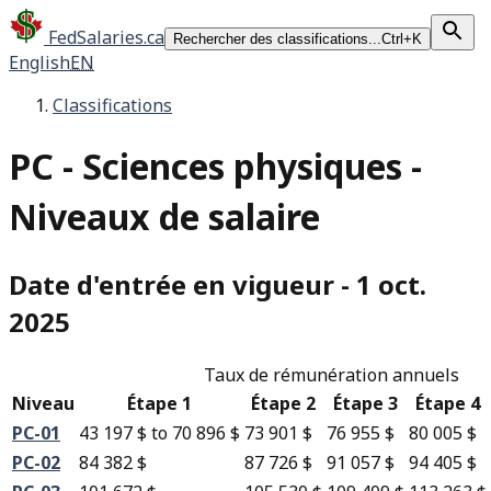
FedSalaries.ca
Rechercher des classifications...
Ctrl+K
English
EN
Classifications
PC
-
Sciences physiques -
Niveaux de salaire
Date d'entrée en vigueur
-
1 oct.
2025
Taux de rémunération annuels
Niveau
Étape 1
Étape 2
Étape 3
Étape 4
PC-01
43 197 $
to
70 896 $
73 901 $
76 955 $
80 005 $
PC-02
84 382 $
87 726 $
91 057 $
94 405 $