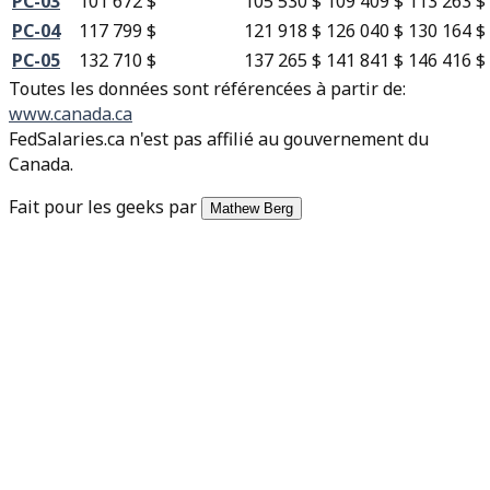
PC-03
101 672 $
105 530 $
109 409 $
113 263 $
PC-04
117 799 $
121 918 $
126 040 $
130 164 $
PC-05
132 710 $
137 265 $
141 841 $
146 416 $
Toutes les données sont référencées à partir de
:
www.canada.ca
FedSalaries.ca n'est pas affilié au gouvernement du
Canada.
Fait pour les geeks par
Mathew Berg